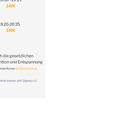
en
140€
0-20:35
n
140€
h die gesetzlichen
ention und Entspannung
 eines Kurses
auf (Ihren) Antrag
herte können sich Qigong
u.U.