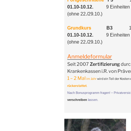
01.10-10.12.
9 Einheit
(ohne 22./29.10.)
Grundkurs
B3
19:2
01.10-10.12.
9 Einheite
(ohne 22./29.10.)
Anmeldeformular
Seit 2007
Zertifizierung
durc
Krankenkassen i.R. von Präv
1 – 2 Mal
im Jahr
wird ein Teil der Kosten
rückerstattet
.
Nach Bonusprogramm fragen! – Privatversic
verschreiben
lassen.